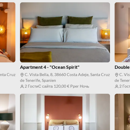
Apartment 4 - "Ocean Spirit"
Double
anta Cruz
C. Vista Bella, 8, 38660 Costa Adeje, Santa Cruz
C. Vis
de Tenerife, Spanien
de Tener
2 Гости
С сайта
120,00 €
Pper Ночь
2 Гос