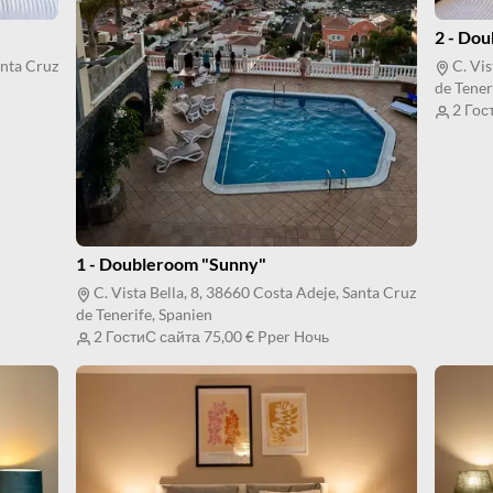
2 - Dou
anta Cruz
C. Vis
de Tener
2 Гос
1 - Doubleroom "Sunny"
C. Vista Bella, 8, 38660 Costa Adeje, Santa Cruz
de Tenerife, Spanien
2 Гости
С сайта
75,00 €
Pper Ночь