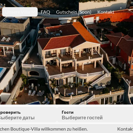
Unsere Villa
FAQ
Gutschein (Soon)
Kontakt
роверить
Гости
Выберите даты
Выберите гостей
ichen Boutique-Villa willkommen zu heißen. 
Kontak