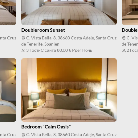
Doubleroom Sunset
Double
anta Cruz
C. Vista Bella, 8, 38660 Costa Adeje, Santa Cruz
C. Vis
de Tenerife, Spanien
de Tener
3 Гости
С сайта
80,00 €
Pper Ночь
2 Гос
Bedroom "Calm Oasis"
anta Cruz
C. Vista Bella, 8, 38660 Costa Adeje, Santa Cruz