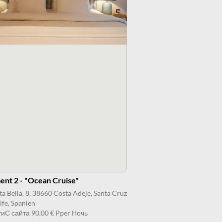
nt 2 - "Ocean Cruise"
ta Bella, 8, 38660 Costa Adeje, Santa Cruz
ife, Spanien
ти
С сайта
90,00 €
Pper Ночь