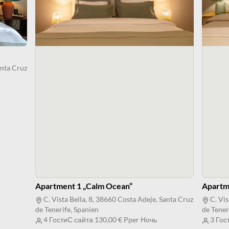
anta Cruz
Apartment 1 „Calm Ocean“
Apartme
C. Vista Bella, 8, 38660 Costa Adeje, Santa Cruz
C. Vis
de Tenerife, Spanien
de Tener
4 Гости
С сайта
130,00 €
Pper Ночь
3 Гос