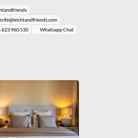
chtandfriends
erife@leichtandfriends.com
 623 960 530
Whatsapp Chat