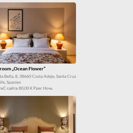
room „Ocean Flower“
ta Bella, 8, 38660 Costa Adeje, Santa Cruz
ife, Spanien
ти
С сайта
80,00 €
Pper Ночь